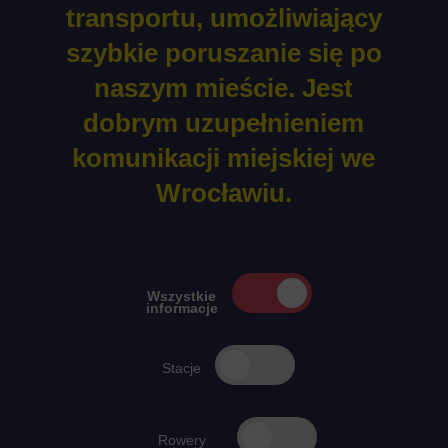
transportu, umożliwiający
szybkie poruszanie się po
naszym mieście. Jest
dobrym uzupełnieniem
komunikacji miejskiej we
Wrocławiu.
Mapa stacji rower
Filtry mapy
Użyj filtrów, aby wyświetlić wybrane typy stacji lub rowerów
Wybierz jeden filtr mapy.
Pokaż wszystkie informa
Wszystkie
informacje
Filtruj stacje
Stacje
Filtruj rowery standard
Rowery