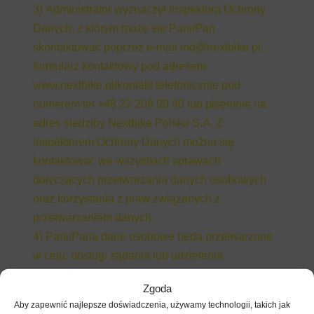
3) Administrator wyznaczył Inspektora Ochrony
Danych, z którym może się Pani/Pan
skontaktować poprzez e-mail
iod@nextbike.pl
,
formularz kontaktowy pod adresem
www.nextbike.pl/kontakt telefonicznie pod
numerem tel.+48 22 208 99 90 lub pisemnie na
adres siedziby Nextbike Polska S.A. Z
Inspektorem Ochrony Danych można się
kontaktować we wszystkich sprawach
dotyczących przetwarzania danych osobowych
oraz korzystania z praw związanych z
przetwarzaniem danych.
4) Pani/Pana dane osobowe będą przetwarzane
w celu: obsługi żądania lub udzielenia
odpowiedzi na pytanie przesłane za
Zgoda
pośrednictwem formularza kontaktowego –
Aby zapewnić najlepsze doświadczenia, używamy technologii, takich jak
podstawą prawną przetwarzania będzie prawnie