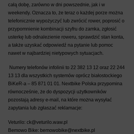
całą dobę, zarówno w dni powszednie, jak i w
weekendy. Oznacza to, że teraz o każdej porze można
telefonicznie wypożyczyć lub zwrócić rower, poprosić o
przypomnienie kombinacji szyfru do zamka, zgłosić
usterkę lub odnalezienie roweru, sprawdzić stan konta,
a także uzyskać odpowiedź na pytanie lub pomoc
nawet w najbardziej nietypowych sytuacjach.
Numery telefonów infolinii to 22 382 13 12 oraz 22 244
13 13 dla wszystkich systemów oprócz białostockiego
BiKeR-a – 85 871 01 01. Nextbike Polska przypomina
równocześnie, że do dyspozycji użytkowników
pozostają adresy e-mail, na które można wysyłać
zapytania lub zgłaszać reklamacje:
Veturilo:
ck@veturilo.waw.pl
Bemowo Bike:
bemowobike@nextbike.pl