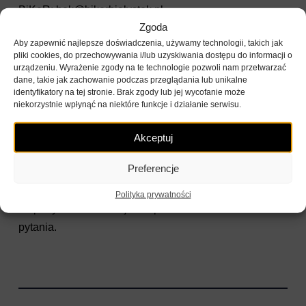
BiKeR:
bok@bikerbialystok.pl
Zgoda
Konstanciński Rower Miejski:
Aby zapewnić najlepsze doświadczenia, używamy technologii, takich jak
ck@konstancinskirower.pl
pliki cookies, do przechowywania i/lub uzyskiwania dostępu do informacji o
Wrocławski Rower Miejski:
bokwrm@nextbike.pl
urządzeniu. Wyrażenie zgody na te technologie pozwoli nam przetwarzać
dane, takie jak zachowanie podczas przeglądania lub unikalne
Poznański Rower Miejski:
bokprm@nextbike.pl
identyfikatory na tej stronie. Brak zgody lub jej wycofanie może
Opole Bike:
bok-opole@nextbike.pl
niekorzystnie wpłynąć na niektóre funkcje i działanie serwisu.
Rower Trójmiejski:
rt@nextbike.pl
Akceptuj
Zgodnie z regulaminami systemów, czas na odpowiedź
Preferencje
to maksymalnie 14 dni, jednak operator zapewnia, że
pracownicy zawsze starają się możliwie najszybciej
Polityka prywatności
rozpatrywać reklamacje i odpowiadać na zadane
pytania.