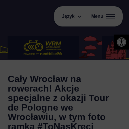
Język
Menu
Otwórz 
Cały Wrocław na
rowerach! Akcje
specjalne z okazji Tour
de Pologne we
Wrocławiu, w tym foto
ramka #ToNasKręci