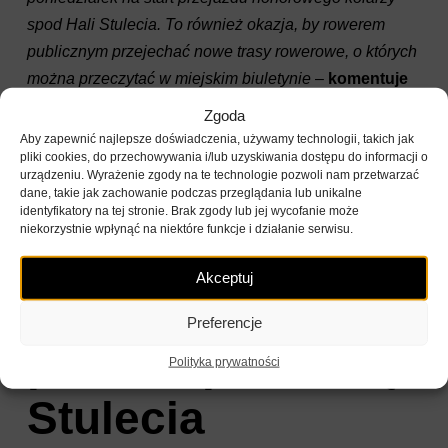
spod Hali Stulecia. To również okazja, by rowerem
publicznym przejechać nowe trasy rowerowe, o których
można przeczytać w miejskim biuletynie
–
komentuje
Cezary Dudek, Head of Marketing Nextbike.
Zgoda
Aby zapewnić najlepsze doświadczenia, używamy technologii, takich jak
pliki cookies, do przechowywania i/lub uzyskiwania dostępu do informacji o
urządzeniu. Wyrażenie zgody na te technologie pozwoli nam przetwarzać
Spotkanie z
dane, takie jak zachowanie podczas przeglądania lub unikalne
identyfikatory na tej stronie. Brak zgody lub jej wycofanie może
niekorzystnie wpłynąć na niektóre funkcje i działanie serwisu.
kolarzami i
Akceptuj
atrakcje w czasie
Preferencje
pikniku pod Halą
Polityka prywatności
Stulecia