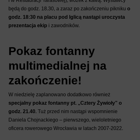
i w Restauracji Tarasowej), wózek z kawą. Wystawcy
będą do godz. 18.30, a zaraz po zakończeniu pikniku
o
godz. 18:30 na placu pod Iglicą nastąpi uroczysta
prezentacja ekip
i zawodników.
Pokaz fontanny
multimedialnej na
zakończenie!
W niedzielę zaplanowano dodatkowo również
specjalny pokaz fontanny pt. „Cztery Żywioły” o
godz. 21.40.
Tuż przed nim nastąpi wspomnienie
Daniela Chojnackiego – pierwszego, wieloletniego
oficera rowerowego Wrocławia w latach 2007-2022.