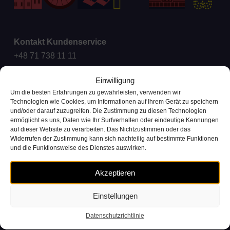
Kontakt Kundenservice
+48 71 738 11 11
(Verbindungskosten gemäß den Tarifen der Anbieter)
Einwilligung
Um die besten Erfahrungen zu gewährleisten, verwenden wir
Beschwerden und Anfragen
Technologien wie Cookies, um Informationen auf Ihrem Gerät zu speichern
ck@wroclawskirower.pl
und/oder darauf zuzugreifen. Die Zustimmung zu diesen Technologien
ermöglicht es uns, Daten wie Ihr Surfverhalten oder eindeutige Kennungen
auf dieser Website zu verarbeiten. Das Nichtzustimmen oder das
Für Medien
Widerrufen der Zustimmung kann sich nachteilig auf bestimmte Funktionen
Kooperation: +48 696 003 711
und die Funktionsweise des Dienstes auswirken.
e-mail:
media@nextbike.pl
Akzeptieren
Büro
Einstellungen
+48 22 208 99 90
biuro@nextbike.pl
Datenschutzrichtlinie