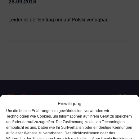
28.09.2016
Leider ist der Eintrag nur auf
Polski
verfügbar.
Einwilligung
Um die besten Erfahrungen zu gewährleisten, verwenden wir
Technologien wie Cookies, um Informationen auf Ihrem Gerät zu speichern
und/oder darauf zuzugreifen. Die Zustimmung zu diesen Technologien
ermöglicht es uns, Daten wie Ihr Surfverhalten oder eindeutige Kennungen
auf dieser Website zu verarbeiten. Das Nichtzustimmen oder das
Kontakt Kundenservice
Widerrufen der Zustimmung kann sich nachteilig auf bestimmte Funktionen