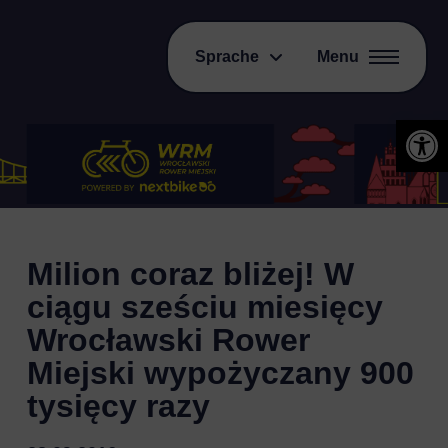
Sprache
Menu
Open 
Milion coraz bliżej! W
ciągu sześciu miesięcy
Wrocławski Rower
Miejski wypożyczany 900
tysięcy razy