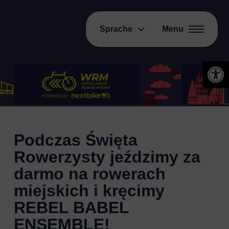
Sprache
Menu
Open 
Podczas Święta
Rowerzysty jeździmy za
darmo na rowerach
miejskich i kręcimy
REBEL BABEL
ENSEMBLE!