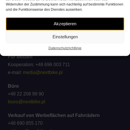
Widerrufen der Zustimmung kann sich nachteilig auf bestimmte Funktionen
Kontakt Kundenservice
und die Funktionsweise des Dienstes auswirken.
+48 71 738 11 11
(Verbindungskosten gemäß den Tarifen der Anbieter)
Akzeptieren
Beschwerden und Anfragen
Einstellungen
ck@wroclawskirower.pl
Datenschutzrichtlinie
Für Medien
Kooperation: +48 696 003 711
e-mail:
media@nextbike.pl
Büro
+48 22 208 99 90
biuro@nextbike.pl
Verkauf von Werbeflächen auf Fahrrädern
+48 690 855 170