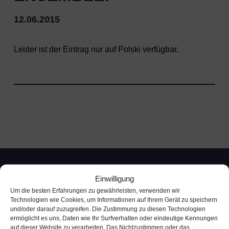
12.06.2015
Leider ist der Eintrag nur auf
Polski
verfügbar.
Einwilligung
Um die besten Erfahrungen zu gewährleisten, verwenden wir
Technologien wie Cookies, um Informationen auf Ihrem Gerät zu speichern
und/oder darauf zuzugreifen. Die Zustimmung zu diesen Technologien
ermöglicht es uns, Daten wie Ihr Surfverhalten oder eindeutige Kennungen
auf dieser Website zu verarbeiten. Das Nichtzustimmen oder das