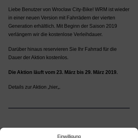
Liebe Benutzer von Wrocław City-Bike! WRM ist wieder
in einer neuen Version mit Fahrrädern der vierten
Generation erhältlich. Mit Beginn der Saison 2019
verlängern wir die kostenlose Verleihdauer.
Darüber hinaus reservieren Sie Ihr Fahrrad für die
Dauer der Aktion kostenlos.
Die Aktion läuft vom 23. März bis 29. März 2019.
Details zur Aktion „
hier
„.
Einwilligung