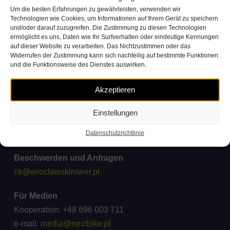
Um die besten Erfahrungen zu gewährleisten, verwenden wir
Technologien wie Cookies, um Informationen auf Ihrem Gerät zu speichern
und/oder darauf zuzugreifen. Die Zustimmung zu diesen Technologien
ermöglicht es uns, Daten wie Ihr Surfverhalten oder eindeutige Kennungen
auf dieser Website zu verarbeiten. Das Nichtzustimmen oder das
Widerrufen der Zustimmung kann sich nachteilig auf bestimmte Funktionen
und die Funktionsweise des Dienstes auswirken.
Akzeptieren
Kontakt Kundenservice
Einstellungen
+48 71 738 11 11
Datenschutzrichtlinie
(Verbindungskosten gemäß den Tarifen der Anbieter)
Beschwerden und Anfragen
ck@wroclawskirower.pl
Für Medien
Kooperation: +48 696 003 711
e-mail:
media@nextbike.pl