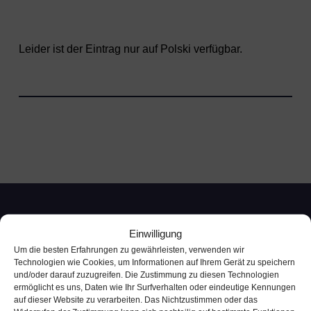
Leider ist der Eintrag nur auf
Polski
verfügbar.
Einwilligung
Um die besten Erfahrungen zu gewährleisten, verwenden wir
Technologien wie Cookies, um Informationen auf Ihrem Gerät zu speichern
und/oder darauf zuzugreifen. Die Zustimmung zu diesen Technologien
ermöglicht es uns, Daten wie Ihr Surfverhalten oder eindeutige Kennungen
auf dieser Website zu verarbeiten. Das Nichtzustimmen oder das
Kontakt Kundenservice