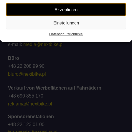
Beschwerden und Anfragen
Akzeptieren
ck@wroclawskirower.pl
Einstellungen
Für Medien
Datenschutzrichtlinie
Kooperation: +48 696 003 711
e-mail:
media@nextbike.pl
Büro
+48 22 208 99 90
biuro@nextbike.pl
Verkauf von Werbeflächen auf Fahrrädern
+48 690 855 170
reklama@nextbike.pl
Sponsorenstationen
+48 22 123 01 00