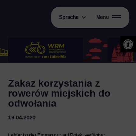
Sprache
Menu
Open 
Zakaz korzystania z
rowerów miejskich do
odwołania
19.04.2020
Leider ist der Eintrag nur auf
Polski
verfügbar.