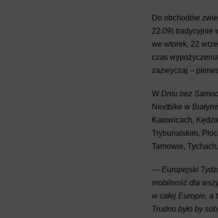
Do obchodów zwień
22.09) tradycyjnie
we wtorek, 22 wrz
czas wypożyczenia.
zazwyczaj – pierws
W
Dniu bez Samo
Nextbike w Białym
Katowicach, Kędzie
Trybunalskim, Płoc
Tarnowie, Tychach,
—
Europejski Tyd
mobilność dla wszy
w całej Europie, a
Trudno było by sob