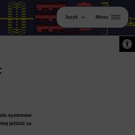
Język
Menu
Otwórz 
:
ielu systemów
inę jeździć za