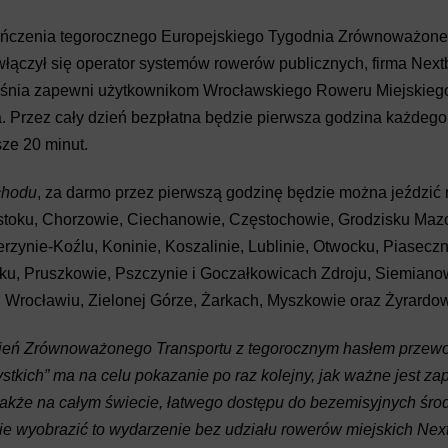
czenia tegorocznego Europejskiego Tygodnia Zrównoważoneg
 włączył się operator systemów rowerów publicznych, firma Nextb
eśnia zapewni użytkownikom Wrocławskiego Roweru Miejskieg
 Przez cały dzień bezpłatna będzie pierwsza godzina każdego
ze 20 minut.
chodu
, za darmo przez pierwszą godzinę będzie można jeździć
stoku, Chorzowie, Ciechanowie, Częstochowie, Grodzisku Mazo
rzynie-Koźlu, Koninie, Koszalinie, Lublinie, Otwocku, Piaseczn
ku, Pruszkowie, Pszczynie i Goczałkowicach Zdroju, Siemiano
 Wrocławiu, Zielonej Górze, Żarkach, Myszkowie oraz Żyrardow
zień Zrównoważonego Transportu z tegorocznym hasłem przew
stkich” ma na celu pokazanie po raz kolejny, jak ważne jest z
 także na całym świecie, łatwego dostępu do bezemisyjnych śro
ie wyobrazić to wydarzenie bez udziału rowerów miejskich Next