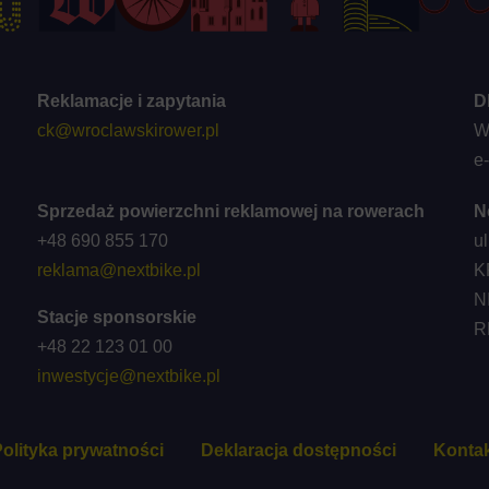
Reklamacje i zapytania
D
ck@wroclawskirower.pl
W
e
Sprzedaż powierzchni reklamowej na rowerach
N
+48 690 855 170
u
reklama@nextbike.pl
K
N
Stacje sponsorskie
R
+48 22 123 01 00
inwestycje@nextbike.pl
olityka prywatności
Deklaracja dostępności
Kontak