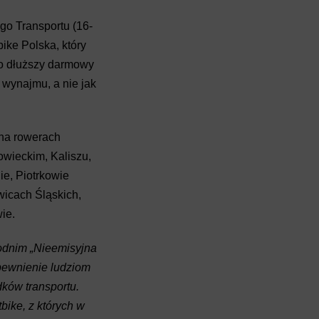
o Transportu (16-
ike Polska, który
o dłuższy darmowy
 wynajmu, a nie jak
 na rowerach
wieckim, Kaliszu,
ie, Piotrkowie
wicach Śląskich,
ie.
odnim „Nieemisyjna
apewnienie ludziom
dków transportu.
bike, z których w