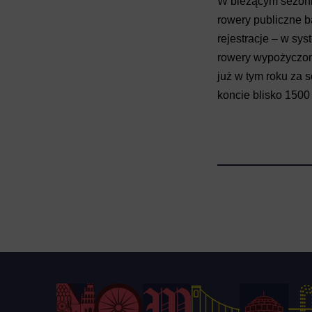
W bieżącym sezoni
rowery publiczne b
rejestracje – w sy
rowery wypożyczon
już w tym roku za 
koncie blisko 150