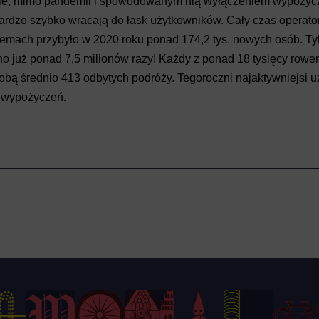
e, mimo pandemii i spowodowanym nią wyłączeniem wypożycz
ardzo szybko wracają do łask użytkowników. Cały czas operat
stemach przybyło w 2020 roku ponad 174,2 tys. nowych osób. Ty
o już ponad 7,5 milionów razy! Każdy z ponad 18 tysięcy row
sobą średnio 413 odbytych podróży. Tegoroczni najaktywniejsi 
0 wypożyczeń.