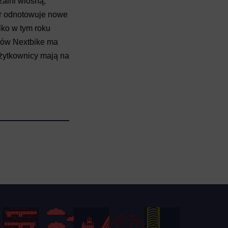
alni wiosną,
or odnotowuje nowe
lko w tym roku
erów Nextbike ma
użytkownicy mają na