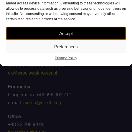
and/or access device information. Consenting to these technologies will
allow us to process data such as browsing behavior or unique identifiers on
this site. Not consenting or withdrawing consent may adversely affect
certain features and functions of the service.
Accept
Customer Service Contact
+48 71 738 11 11
Preferences
(call cost according to operator tariffs)
Privacy Policy
Complaints and inquiries
ck@wroclawskirower.pl
For media
Cooperation: +48 696 003 711
e-mail:
media@nextbike.pl
Office
+48 22 208 99 90