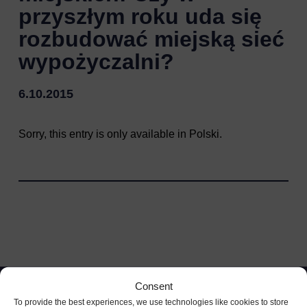
przyszłym roku uda się
rozbudować miejską sieć
wypożyczalni?
6.10.2015
Sorry, this entry is only available in
Polski
.
Consent
To provide the best experiences, we use technologies like cookies to store