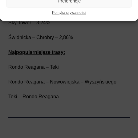
Preferencje
Rondo Reagana – 3,58%
Polityka prywatności
Sky Tower – 3,24%
Świdnicka – Chrobry – 2,86%
Najpopularniejsze trasy:
Rondo Reagana – Teki
Rondo Reagana – Nowowiejska – Wyszyńskiego
Teki – Rondo Reagana