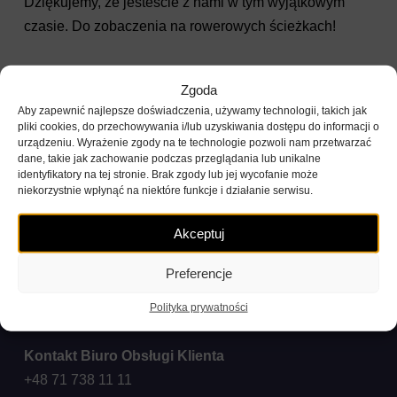
Dziękujemy, że jesteście z nami w tym wyjątkowym
czasie. Do zobaczenia na rowerowych ścieżkach!
Zgoda
Aby zapewnić najlepsze doświadczenia, używamy technologii, takich jak
pliki cookies, do przechowywania i/lub uzyskiwania dostępu do informacji o
urządzeniu. Wyrażenie zgody na te technologie pozwoli nam przetwarzać
dane, takie jak zachowanie podczas przeglądania lub unikalne
identyfikatory na tej stronie. Brak zgody lub jej wycofanie może
niekorzystnie wpłynąć na niektóre funkcje i działanie serwisu.
Akceptuj
Preferencje
Polityka prywatności
Kontakt Biuro Obsługi Klienta
+48 71 738 11 11