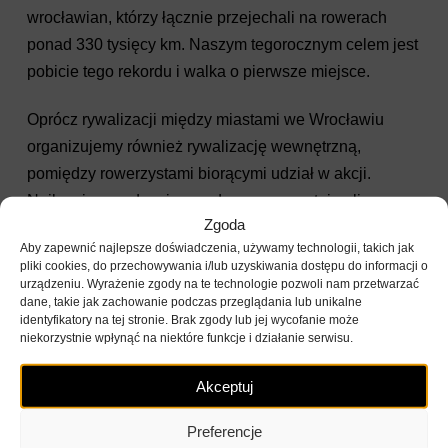
wrocławian, którzy łącznie przejechali na rowerach
ponad 330 tysięcy km. Naszym tegorocznym celem jest
pobicie tego rekordu i walka o pierwsze miejsce.
Oprócz rywalizacji między miastami we Wrocławiu
organizujemy również rywalizację wewnętrzną,
pomiędzy rowerzystami biorącymi udział w akcji.
Najlepsi nagradzani są podczas uroczystej gali
Zgoda
kończącej wyzwanie.
Aby zapewnić najlepsze doświadczenia, używamy technologii, takich jak
pliki cookies, do przechowywania i/lub uzyskiwania dostępu do informacji o
Szczegóły dostępne są na stronie
KręćDlaWro
urządzeniu. Wyrażenie zgody na te technologie pozwoli nam przetwarzać
dane, takie jak zachowanie podczas przeglądania lub unikalne
identyfikatory na tej stronie. Brak zgody lub jej wycofanie może
niekorzystnie wpłynąć na niektóre funkcje i działanie serwisu.
Akceptuj
Preferencje