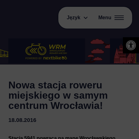
Język
Menu
Otwórz 
Nowa stacja roweru
miejskiego w samym
centrum Wrocławia!
18.08.2016
Stacja 5941 powraca na mapę Wrocławskiego