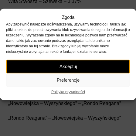
Wita Stwosza – Szewska – 3,37%
Najpopularniejsze stacje zwrotów:
Zgoda
Aby zapewnić najlepsze doświadczenia, używamy technologii, takich jak
pliki cookies, do przechowywania i/lub uzyskiwania dostępu do informacji o
Rynek – 4,62%
urządzeniu. Wyrażenie zgody na te technologie pozwoli nam przetwarzać
dane, takie jak zachowanie podczas przeglądania lub unikalne
Wita Stwosza – Szewska – 3,59%
identyfikatory na tej stronie. Brak zgody lub jej wycofanie może
niekorzystnie wpłynąć na niektóre funkcje i działanie serwisu.
Rondo Reagana – 3,49%
Akceptuj
Najpopularniejsze trasy:
Preferencje
„Politechnika Wrocławska – Gmach Główny” – „Teki”
Polityka prywatności
„Nowowiejska – Wyszyńskiego” – „Rondo Reagana”
„Rondo Reagana” – „Nowowiejska – Wyszyńskiego”