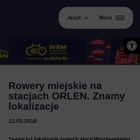
Język
Menu
Otwórz 
Rowery miejskie na
stacjach ORLEN. Znamy
lokalizacje
12.02.2018
Znamy już lokalizacje nowych stacji Wrocławskiego