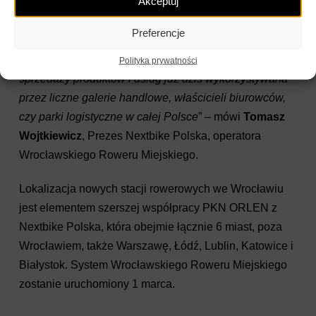
Akceptuj
Dzięki nim PKN ORLEN nie tylko rozszerza swoją
ofertę dla dotychczasowych klientów, ale również
Preferencje
otwiera się na nowe grupy konsumentów. To także
sprawdzona platforma marketingowa do wspierania
Polityka prywatności
sprzedaży produktów i usług już dziś wykorzystywana
przez liczne galerie handlowe, właścicieli biurowców,
czy parki logistyczne w całej Polsce
” – mówi
Tomasz
Wojtkiewicz
, Prezes Nextbike Polska, operatora
Wrocławskiego Roweru Miejskiego.
Lokalizacja nowych stacji rowerowych we Wrocławiu
jest elementem szerszej współpracy PKN ORLEN z
Nextbike Polska, która obejmie łącznie 6 miast, poza
Wrocławiem, także Warszawę, Łódź, Lublin, Katowice i
Białystok. System Wrocławskiego Roweru Miejskiego
zostanie uruchomiony 1 marca.