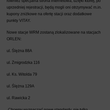
również specjalna strona internetowa, dzięki której, po
uprzedniej rejestracji, będą mogli oni otrzymywać m.in.
kupony zniżkowe na ofertę stacji oraz dodatkowe
punkty VITAY.
Nowe stacje WRM zostaną zlokalizowane na stacjach
ORLEN:
ul. Ślężna 88A
ul. Żmigrodzka 116
ul. Ks. Witolda 79
ul. Ślężna 129A
ul. Rawicka 2
„
Chcemy wyznaczać nowe standardy, nie tylko