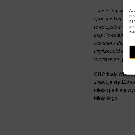
– Jesteśmy wdzięc
Aby
prz
sponsorskiej rower
na 
rowerzystów, nie w
prz
nie
przy Powstańców Śl
zostanie z dużym e
użytkowników, zwła
Wojtkiewicz, preze
CH Arkady Wrocławs
znajduję się 110 s
miejsc parkingowy
Miejskiego.