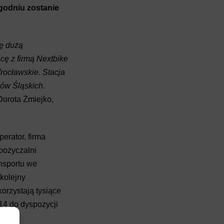
ygodniu zostanie
ię dużą
ę z firmą Nextbike
ocławskie. Stacja
ów Śląskich.
orota Żmiejko,
rator, firma
pożyczalni
ansportu we
kolejny
korzystają tysiące
14 do dyspozycji