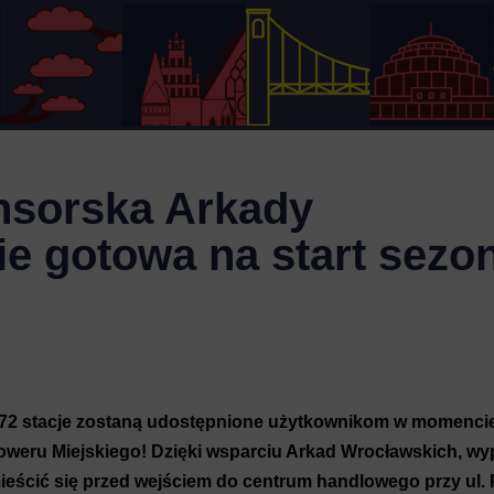
nsorska Arkady
e gotowa na start sezo
le 72 stacje zostaną udostępnione użytkownikom w momenci
weru Miejskiego! Dzięki wsparciu Arkad Wrocławskich, wy
ieścić się przed wejściem do centrum handlowego przy ul