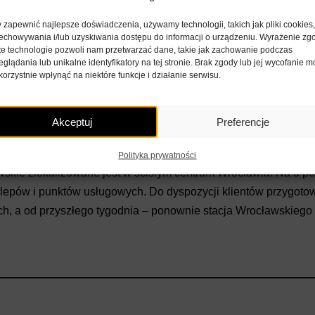
zni CH Arkady Wrocławskie, że ponownie zadecydowało o uruc
 zapewnić najlepsze doświadczenia, używamy technologii, takich jak pliki cookies
echowywania i/lub uzyskiwania dostępu do informacji o urządzeniu. Wyrażenie zg
u miejskiego. Jako operator wiemy, że wielu spośród ponad 60 
te technologie pozwoli nam przetwarzać dane, takie jak zachowanie podczas
yobraża sobie naszej sieci wypożyczalni bez tego, bardzo popu
eglądania lub unikalne identyfikatory na tej stronie. Brak zgody lub jej wycofanie 
korzystnie wpłynąć na niektóre funkcje i działanie serwisu.
ąskich. Jesteśmy pewni, że tak jak miało to miejsce w poprzedn
ntuzjazmem przyjęta nie tylko przez klientów centrum, ale wszy
szcza tych przemieszczających się w kierunku południa miast
Akceptuj
Preferencje
s Nextbike Polska.
Polityka prywatności
kie zlokalizowane jest w ścisłym centrum Wrocławia. Na 3 po
klepów i punktów usługowych. Do dyspozycji klientów przygoto
ch, a od przyszłego tygodnia – ponownie stacja Wrocławskieg