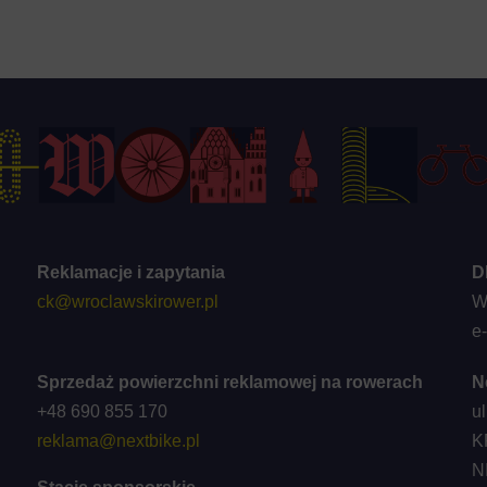
Reklamacje i zapytania
D
ck@wroclawskirower.pl
W
e
Sprzedaż powierzchni reklamowej na rowerach
N
+48 690 855 170
u
reklama@nextbike.pl
K
N