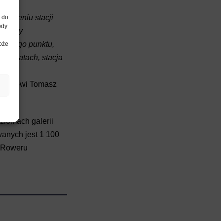
homieniu stacji
, do
ody
tysięcy
larnego punktu,
może
ich latach, stacja
stkich
a –
mówi Tomasz
ziomach galerii
wanych jest 1 100
o Roweru