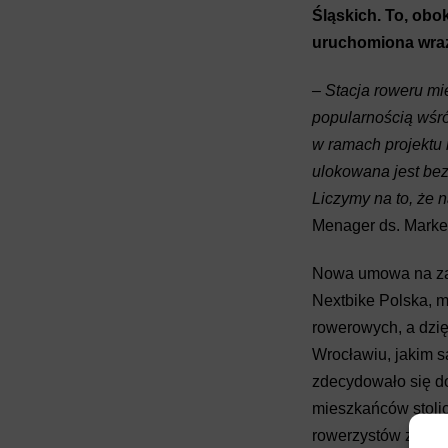
Śląskich. To, obo
uruchomiona wraz
– Stacja roweru mi
popularnością wśr
w ramach projektu
ulokowana jest be
Liczymy na to, że n
Menager ds. Marke
Nowa umowa na zar
Nextbike Polska, m
rowerowych, a dzię
Wrocławiu, jakim 
zdecydowało się doł
mieszkańców stolic
rowerzystów zostaj