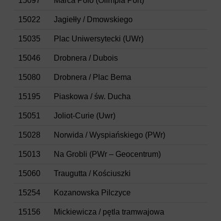
15097
Marca Polo (Olimpia Port)
15022
Jagiełły / Dmowskiego
15035
Plac Uniwersytecki (UWr)
15046
Drobnera / Dubois
15080
Drobnera / Plac Bema
15195
Piaskowa / św. Ducha
15051
Joliot-Curie (Uwr)
15028
Norwida / Wyspiańskiego (PWr)
15013
Na Grobli (PWr – Geocentrum)
15060
Traugutta / Kościuszki
15254
Kozanowska Pilczyce
15156
Mickiewicza / pętla tramwajowa