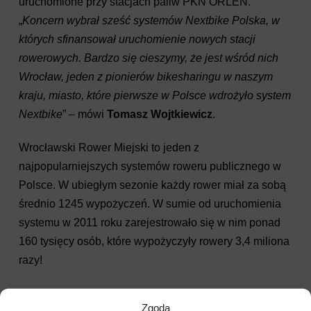
uruchomione przy stacjach paliw PKN ORLEN.
„
Koncern wybrał sześć systemów Nextbike Polska, w
których sfinansował uruchomienie nowych stacji
rowerowych. Bardzo się cieszymy, że jest wśród nich
Wrocław, jeden z pionierów bikesharingu w naszym
kraju, miasto, które pierwsze w Polsce wdrożyło system
Nextbike
” – mówi
Tomasz Wojtkiewicz
.
Wrocławski Rower Miejski to jeden z
najpopularniejszych systemów roweru publicznego w
Polsce. W ubiegłym sezonie każdy rower miał za sobą
średnio 1245 wypożyczeń. W sumie od uruchomienia
systemu w 2011 roku zarejestrowało się w nim ponad
160 tysięcy osób, które wypożyczyły rowery 3,4 miliona
razy!
„
W tym roku w marcu przeprowadzone zostaną
Zgoda