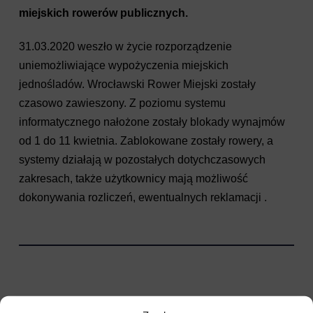
miejskich rowerów publicznych.
31.03.2020 weszło w życie rozporządzenie
uniemożliwiające wypożyczenia miejskich
jednośladów. Wrocławski Rower Miejski zostały
czasowo zawieszony. Z poziomu systemu
informatycznego nałożone zostały blokady wynajmów
od 1 do 11 kwietnia. Zablokowane zostały rowery, a
systemy działają w pozostałych dotychczasowych
zakresach, także użytkownicy mają możliwość
dokonywania rozliczeń, ewentualnych reklamacji .