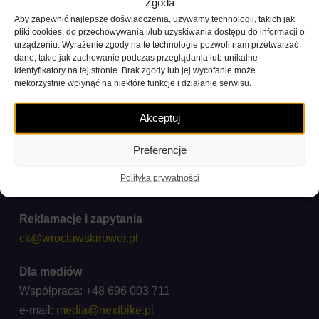
Zgoda
Aby zapewnić najlepsze doświadczenia, używamy technologii, takich jak
pliki cookies, do przechowywania i/lub uzyskiwania dostępu do informacji o
urządzeniu. Wyrażenie zgody na te technologie pozwoli nam przetwarzać
dane, takie jak zachowanie podczas przeglądania lub unikalne
identyfikatory na tej stronie. Brak zgody lub jej wycofanie może
niekorzystnie wpłynąć na niektóre funkcje i działanie serwisu.
Akceptuj
Kontakt Biuro Obsługi Klienta
Preferencje
+48 71 738 11 11
Polityka prywatności
(koszt połączenia zgodny z taryfami operatorów)
Reklamacje i zapytania
ck@wroclawskirower.pl
Dla mediów
Współpraca: +48 696 003 711
e-mail:
media@nextbike.pl