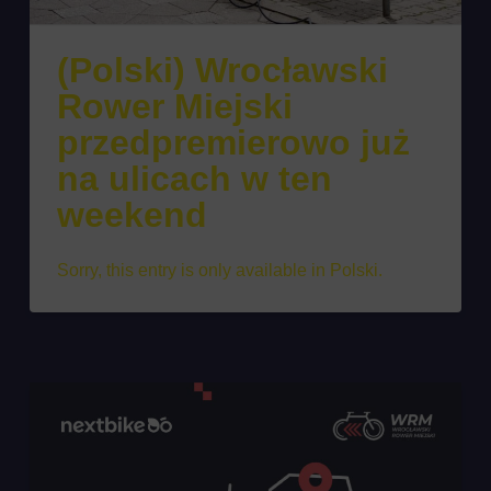
(Polski) Wrocławski
Rower Miejski
przedpremierowo już
na ulicach w ten
weekend
Sorry, this entry is only available in Polski.