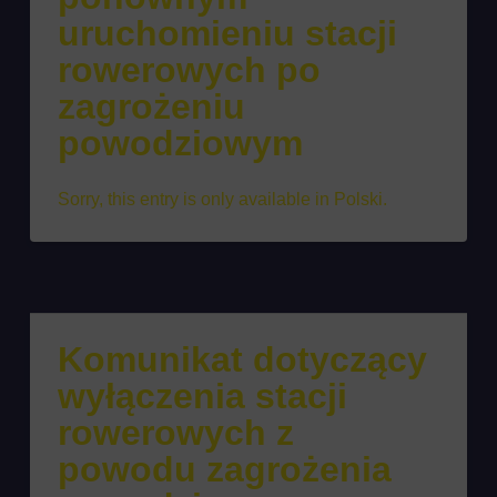
uruchomieniu stacji
rowerowych po
zagrożeniu
powodziowym
Sorry, this entry is only available in Polski.
Komunikat dotyczący
wyłączenia stacji
rowerowych z
powodu zagrożenia