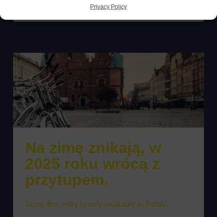
Sorry, this entry is only available in Polski.
Privacy Policy
Na zimę znikają, w
2025 roku wrócą z
przytupem.
Sorry, this entry is only available in Polski.