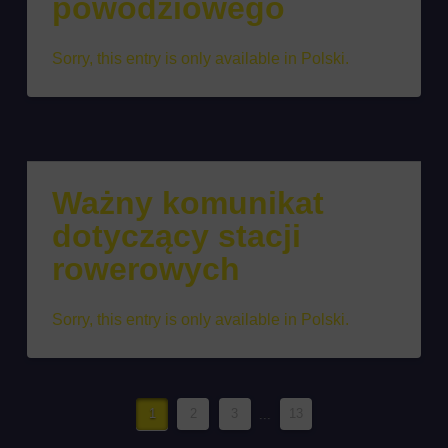
powodziowego
Sorry, this entry is only available in Polski.
Ważny komunikat
dotyczący stacji
rowerowych
Sorry, this entry is only available in Polski.
1
2
3
...
13