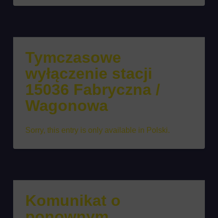
Tymczasowe
wyłączenie stacji
15036 Fabryczna /
Wagonowa
Sorry, this entry is only available in Polski.
Komunikat o
ponownym