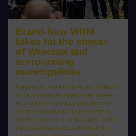
Brand-New WRM
bikes hit the streets
of Wrocław and
surrounding
municipalities
From August 1, residents of Wrocław will be able
to ride lighter bicycles equipped with state-of-
the-art onboard systems based on Internet of
Things (IoT) technology. The new system in
Wrocław alone consists of 240 stations, and the
infrastructure has been visually refreshed to