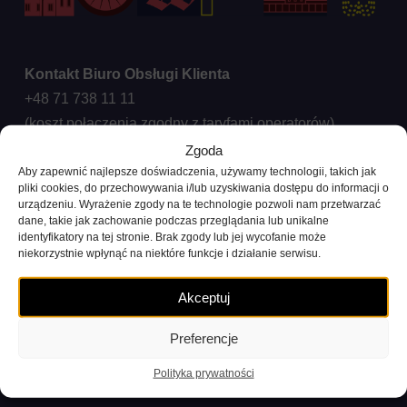
Kontakt Biuro Obsługi Klienta
+48 71 738 11 11
(koszt połączenia zgodny z taryfami operatorów)
Zgoda
Reklamacje i zapytania
Aby zapewnić najlepsze doświadczenia, używamy technologii, takich jak
pliki cookies, do przechowywania i/lub uzyskiwania dostępu do informacji o
ck@wroclawskirower.pl
urządzeniu. Wyrażenie zgody na te technologie pozwoli nam przetwarzać
dane, takie jak zachowanie podczas przeglądania lub unikalne
Dla mediów
identyfikatory na tej stronie. Brak zgody lub jej wycofanie może
niekorzystnie wpłynąć na niektóre funkcje i działanie serwisu.
Współpraca: +48 696 003 711
e-mail:
media@nextbike.pl
Akceptuj
Biuro
Preferencje
+48 22 208 99 90
biuro@nextbike.pl
Polityka prywatności