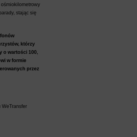
a ośmiokilometrowy
rady, stając się
lefonów
rzystów, którzy
y o wartości 100,
wi w formie
oferowanych przez
u WeTransfer