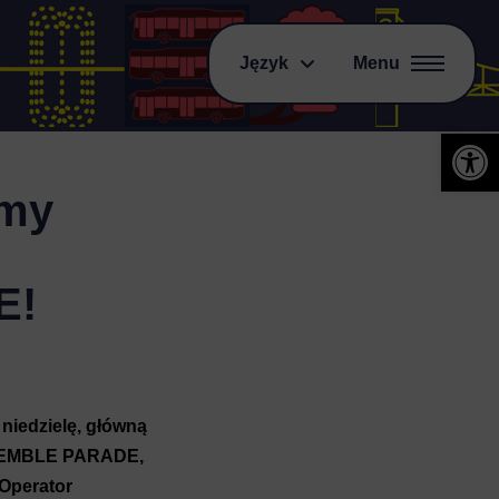
Język
Menu
Otwórz 
imy
E!
 niedzielę, główną
ENSEMBLE PARADE,
 Operator