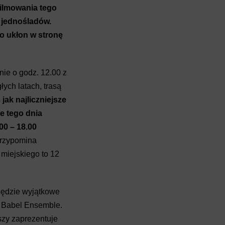
ilmowania tego
 jednośladów.
o ukłon w stronę
nie o godz. 12.00 z
łych latach, trasą
jak najliczniejsze
e tego dnia
0 – 18.00
przypomina
miejskiego to 12
będzie wyjątkowe
l Babel Ensemble.
szy zaprezentuje