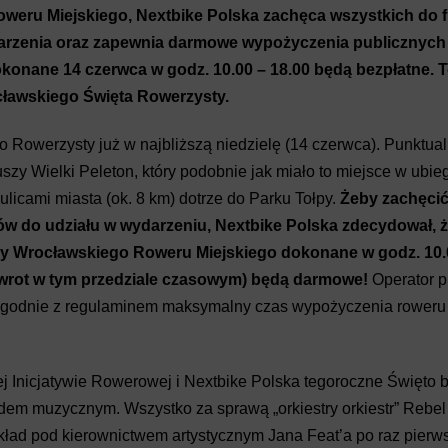
weru Miejskiego, Nextbike Polska zachęca wszystkich do f
rzenia oraz zapewnia darmowe wypożyczenia publicznych
nane 14 czerwca w godz. 10.00 – 18.00 będą bezpłatne. T
ławskiego Święta Rowerzysty.
 Rowerzysty już w najbliższą niedzielę (14 czerwca). Punktual
zy Wielki Peleton, który podobnie jak miało to miejsce w ubieg
licami miasta (ok. 8 km) dotrze do Parku Tołpy.
Żeby zachęcić 
w do udziału w wydarzeniu, Nextbike Polska zdecydował, ż
y Wrocławskiego Roweru Miejskiego dokonane w godz. 10.0
zwrot w tym przedziale czasowym) będą darmowe!
Operator 
zgodnie z regulaminem maksymalny czas wypożyczenia roweru 
j Inicjatywie Rowerowej i Nextbike Polska tegoroczne Święto 
dem muzycznym. Wszystko za sprawą „orkiestry orkiestr” Rebe
ład pod kierownictwem artystycznym Jana Feat’a po raz pierw