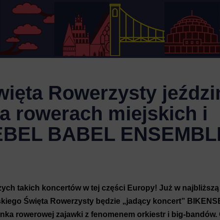
ięta Rowerzysty jeźdz
a rowerach miejskich i
REBEL BABEL ENSEMBL
zych takich koncertów w tej części Europy! Już w najbliższą
skiego Święta Rowerzysty będzie „jadący koncert” BIK
nka rowerowej zajawki z fenomenem orkiestr i big-bandów.