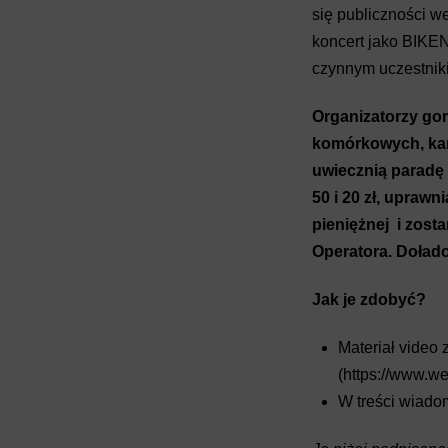
się publiczności w
koncert jako BIKE
czynnym uczestnik
Organizatorzy gor
komórkowych, kam
uwiecznią paradę 
50 i 20 zł, upraw
pieniężnej i zost
Operatora. Dołado
Jak je zdobyć?
Materiał video
(
https://www.we
W treści wiado