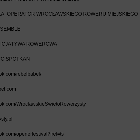
KA, OPERATOR WROCŁAWSKIEGO ROWERU MIEJSKIEGO
NSEMBLE
NICJATYWA ROWEROWA
TO SPOTKAŃ
ok.com/rebelbabel/
bel.com
ook.com/WroclawskieSwietoRowerzysty
sty.pl
ok.com/openerfestival?fref=ts