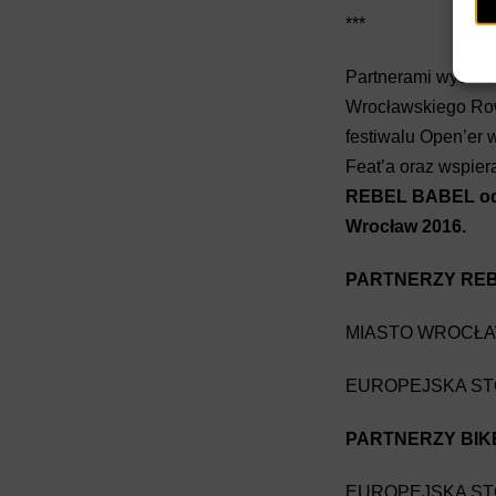
***
Partnerami wydarz
Wrocławskiego Row
festiwalu Open’er 
Feat’a oraz wspie
REBEL BABEL odby
Wrocław 2016.
PARTNERZY RE
MIASTO WROCŁ
EUROPEJSKA ST
PARTNERZY BI
EUROPEJSKA ST