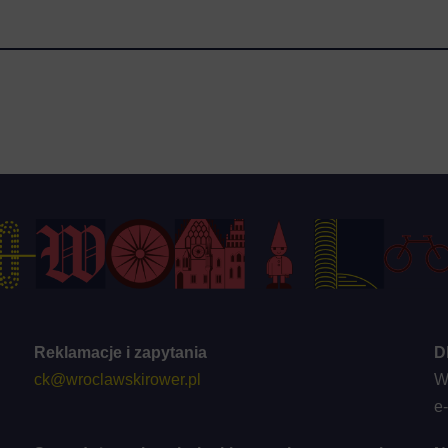
Reklamacje i zapytania
D
ck@wroclawskirower.pl
W
e