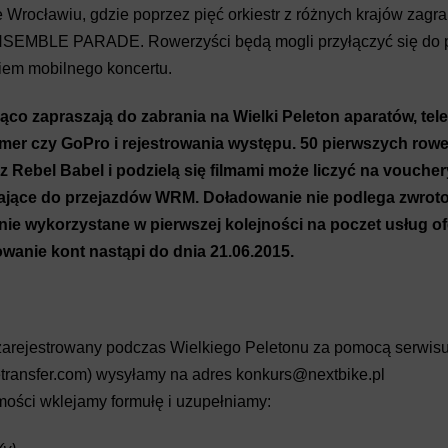
e Wrocławiu, gdzie poprzez pięć orkiestr z różnych krajów zagr
NSEMBLE PARADE. Rowerzyści będą mogli przyłączyć się do pa
iem mobilnego koncertu.
ąco zapraszają do zabrania na Wielki Peleton aparatów, te
er czy GoPro i rejestrowania występu. 50 pierwszych rowe
z Rebel Babel i podzielą się filmami może liczyć na voucher
niające do przejazdów WRM. Doładowanie nie podlega zwroto
anie wykorzystane w pierwszej kolejności na poczet usług 
wanie kont nastąpi do dnia 21.06.2015.
 zarejestrowany podczas Wielkiego Peletonu za pomocą serwis
transfer.com
) wysyłamy na adres
konkurs@nextbike.pl
mości wklejamy formułę i uzupełniamy: