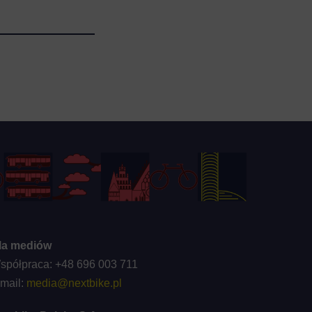
la mediów
spółpraca: +48 696 003 711
-mail:
media@nextbike.pl