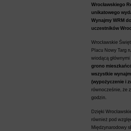
Wrocławskiego Ro
unikatowego wyda
Wynajmy WRM doko
uczestników Wroc
Wrocławskie Święto
Placu Nowy Targ rus
wiodącą głównymi u
grono mieszkańcó
wszystkie wynajm
(wypożyczenie i 
równocześnie, że 
godzin.
Dzięki Wrocławskie
również pod wzglę
Międzynarodowy sk