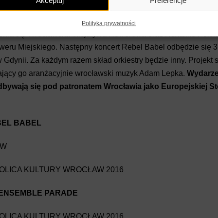
Polityka prywatności
enia są: Wrocławska Inicjatywa Rowerowa oraz Nextbike Polska
eru Miejskiego. Następny koncert Rebel Babel odbędzie się 3
w Gdynii. Za każdym razem skład orkiestry będzie inny. Projekt 
rający go aranżacyjnie wrocławski muzyk Adam Lepka.
Wydarze
wają się pod patronatem Wrocławia jako Europejskiej Sto
BEL BABEL
AW
OLICA KULTURY WROCŁAW 2016
KENSEMBLE PARADE
OLICA KULTURY WROCŁAW 2016