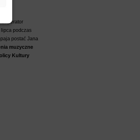
, operator
 lipca podczas
spaja postać Jana
nia muzyczne
licy Kultury