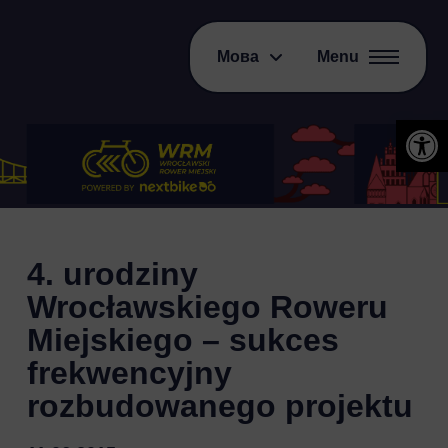
Мова
Menu
Відкри
4. urodziny
Wrocławskiego Roweru
Miejskiego – sukces
frekwencyjny
rozbudowanego projektu