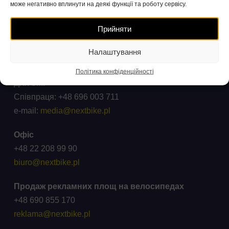
може негативно вплинути на деякі функції та роботу сервісу.
+48 71 738 11 11
(вартість дзвінка відповідно до тарифів операторів)
Прийняти
Скарги та запити
Налаштування
ck@wroclawskirower.pl
Політика конфіденційності
Для ЗМІ
Співпраця: +48 696 003 711
e-mail:
media@nextbike.pl
Офіс
+48 22 208 99 90
biuro@nextbike.pl
Продаж рекламних площ на велосипедах
+48 690 855 170
reklama@nextbike.pl