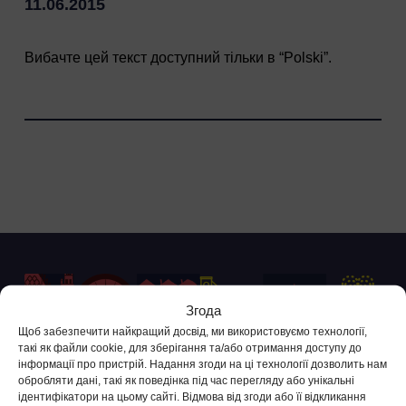
11.06.2015
Вибачте цей текст доступний тільки в “
Polski
”.
Згода
Щоб забезпечити найкращий досвід, ми використовуємо технології,
такі як файли cookie, для зберігання та/або отримання доступу до
інформації про пристрій. Надання згоди на ці технології дозволить нам
обробляти дані, такі як поведінка під час перегляду або унікальні
Контакт Служби Підтримки
ідентифікатори на цьому сайті. Відмова від згоди або її відкликання