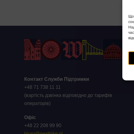
Щоб
coo
Над
час
від
Контакт Служби Підтримки
+48 71 738 11 11
(вартість дзвінка відповідно до тарифів
операторів)
Офіс
+48 22 208 99 90
biuro@nextbike.pl