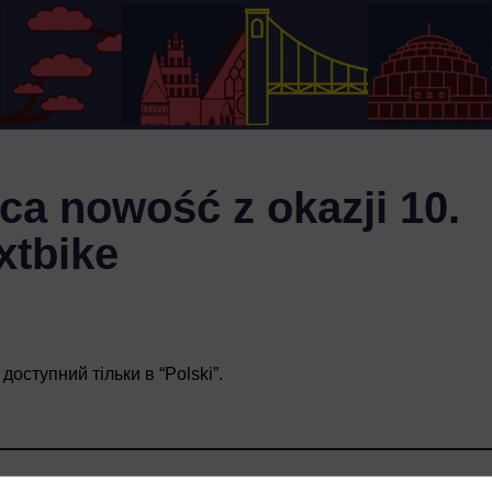
ca nowość z okazji 10.
xtbike
доступний тільки в “
Polski
”.