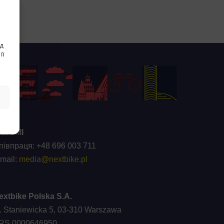
ід
її
ля ЗМІ
півпраця: +48 696 003 711
-mail:
media@nextbike.pl
extbike Polska S.A.
l. Staniewicka 5, 03-310 Warszawa
RS 0000646950