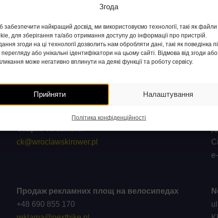
Згода
 забезпечити найкращий досвід, ми використовуємо технології, такі як файли
kie, для зберігання та/або отримання доступу до інформації про пристрій.
ання згоди на ці технології дозволить нам обробляти дані, такі як поведінка п
 перегляду або унікальні ідентифікатори на цьому сайті. Відмова від згоди або 
кликання може негативно вплинути на деякі функції та роботу сервісу.
Прийняти
Налаштування
Політика конфіденційності
Скарги та запити
Д
ck@wroclawskirower.pl
С
e
Продаж рекламних площ на велосипедах
N
+48 690 855 170
u
reklama@nextbike.pl
K