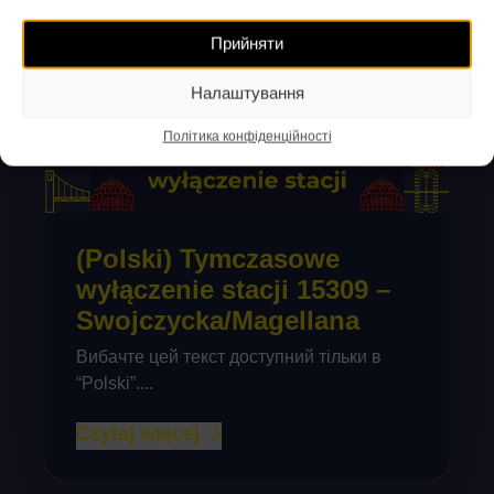
Прийняти
Налаштування
Політика конфіденційності
(Polski) Tymczasowe
wyłączenie stacji 15309 –
Swojczycka/Magellana
Вибачте цей текст доступний тільки в
“Polski”....
Czytaj więcej