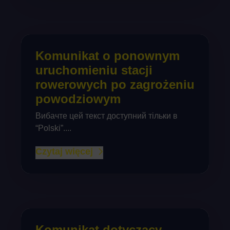
Komunikat o ponownym
uruchomieniu stacji
rowerowych po zagrożeniu
powodziowym
Вибачте цей текст доступний тільки в
“Polski”....
Czytaj więcej
Komunikat dotyczący