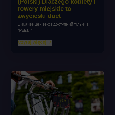
(Polski) Dlaczego kobiety i
rowery miejskie to
zwycięski duet
Вибачте цей текст доступний тільки в
“Polski”....
Czytaj więcej