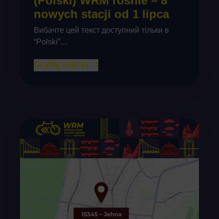
(Polski) WRM rośnie – 8
nowych stacji od 1 lipca
Вибачте цей текст доступний тільки в
“Polski”....
Czytaj więcej