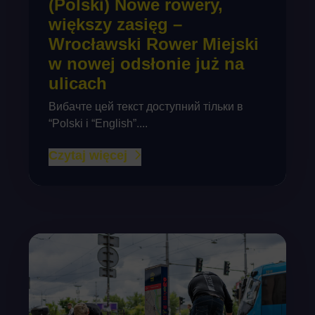
(Polski) Nowe rowery,
większy zasięg –
Wrocławski Rower Miejski
w nowej odsłonie już na
ulicach
Вибачте цей текст доступний тільки в
“Polski і “English”....
Czytaj więcej