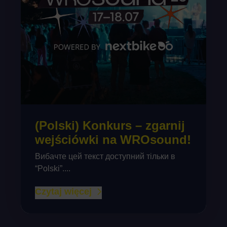
(Polski) Konkurs – zgarnij
wejściówki na WROsound!
Вибачте цей текст доступний тільки в
“Polski”....
Czytaj więcej