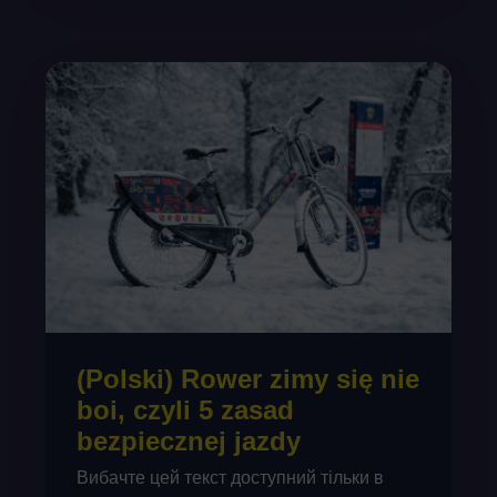
(Polski) Rower zimy się nie
boi, czyli 5 zasad
bezpiecznej jazdy
Вибачте цей текст доступний тільки в