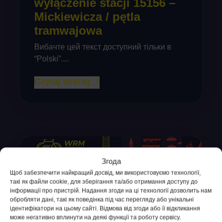
wyłączenie stacji 15156 –
Mickiewicza / pętla
tramwajowa
Вибачте цей текст доступний тільки в
“Polski”....
Czytaj więcej
Згода
Щоб забезпечити найкращий досвід, ми використовуємо технології,
такі як файли cookie, для зберігання та/або отримання доступу до
інформації про пристрій. Надання згоди на ці технології дозволить нам
обробляти дані, такі як поведінка під час перегляду або унікальні
ідентифікатори на цьому сайті. Відмова від згоди або її відкликання
може негативно вплинути на деякі функції та роботу сервісу.