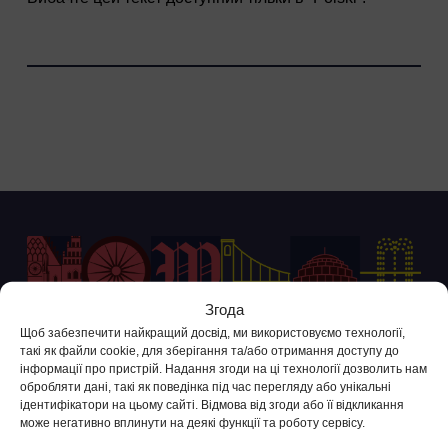
Згода
Щоб забезпечити найкращий досвід, ми використовуємо технології,
такі як файли cookie, для зберігання та/або отримання доступу до
Контакт Служби Підтримки
інформації про пристрій. Надання згоди на ці технології дозволить нам
обробляти дані, такі як поведінка під час перегляду або унікальні
+48 71 738 11 11
ідентифікатори на цьому сайті. Відмова від згоди або її відкликання
(вартість дзвінка відповідно до тарифів операторів)
може негативно вплинути на деякі функції та роботу сервісу.