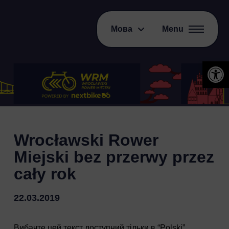
Мова
Menu
Відкри
Wrocławski Rower
Miejski bez przerwy przez
cały rok
22.03.2019
Вибачте цей текст доступний тільки в “
Polski
”.