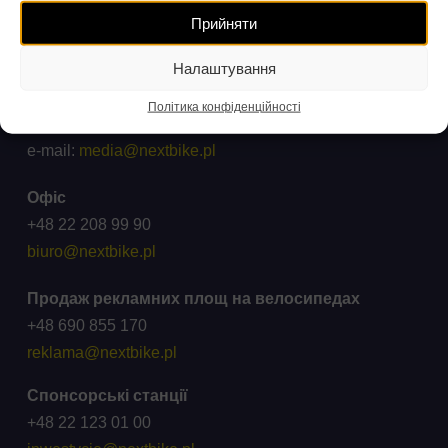
Скарги та запити
Прийняти
ck@wroclawskirower.pl
Налаштування
Для ЗМІ
Політика конфіденційності
Співпраця: +48 696 003 711
e-mail:
media@nextbike.pl
Офіс
+48 22 208 99 90
biuro@nextbike.pl
Продаж рекламних площ на велосипедах
+48 690 855 170
reklama@nextbike.pl
Спонсорські станції
+48 22 123 01 00