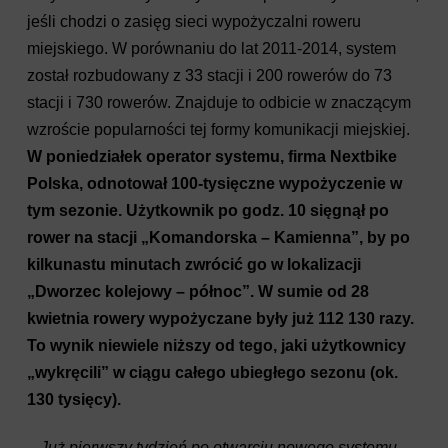
jeśli chodzi o zasięg sieci wypożyczalni roweru
miejskiego. W porównaniu do lat 2011-2014, system
został rozbudowany z 33 stacji i 200 rowerów do 73
stacji i 730 rowerów. Znajduje to odbicie w znaczącym
wzroście popularności tej formy komunikacji miejskiej.
W poniedziałek operator systemu, firma Nextbike
Polska, odnotował 100-tysięczne wypożyczenie w
tym sezonie. Użytkownik po godz. 10 sięgnął po
rower na stacji „Komandorska – Kamienna”, by po
kilkunastu minutach zwrócić go w lokalizacji
„Dworzec kolejowy – północ”. W sumie od 28
kwietnia
rowery wypożyczane były już
112 130 razy.
To wynik niewiele niższy od tego, jaki użytkownicy
„wykręcili” w ciągu całego ubiegłego sezonu (ok.
130 tysięcy).
– Już pierwszy tydzień po otwarciu nowego systemu