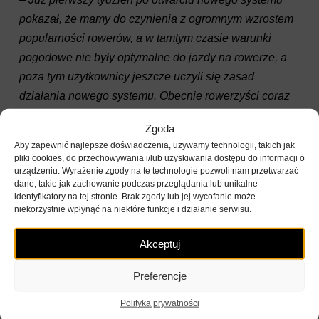
pokazał, że mamy do czynienia z ogromnym wzrostem
popularności rowerów, a w tamtym czasie warunki
pogodowe nie były optymalne do jazdy na rowerze, a
poza tym użytkownicy jeszcze uczyli się zasad
działania nowego systemu. Obecnie rowerzyści coraz
sprawniej radzą sobie z wypożyczalniami, a my jako
Zgoda
operator zbliżamy się do osiągnięcia optymalnego
Aby zapewnić najlepsze doświadczenia, używamy technologii, takich jak
działania systemu, więc w zbliżającym się szczycie
pliki cookies, do przechowywania i/lub uzyskiwania dostępu do informacji o
urządzeniu. Wyrażenie zgody na te technologie pozwoli nam przetwarzać
sezonu można spodziewać się kolejnych rekordów –
dane, takie jak zachowanie podczas przeglądania lub unikalne
zapowiada Tomasz Wojtkiewicz, prezes Nextbike
identyfikatory na tej stronie. Brak zgody lub jej wycofanie może
niekorzystnie wpłynąć na niektóre funkcje i działanie serwisu.
Polska.
Akceptuj
Pomimo, że rowery WRM są obecne na ulicach miasta
od 2011 roku, w tym roku zaobserwować można
Preferencje
również
znaczny wzrost rejestracji nowych
użytkowników
do systemu.
W sumie tylko w tym
Polityka prywatności