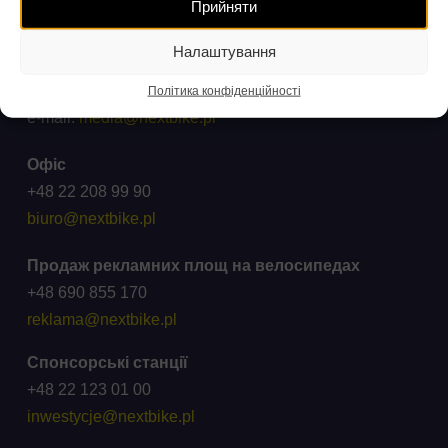
Прийняти
ck@wroclawskirower.pl
Налаштування
Для ЗМІ
Співпраця: +48 696 003 711
Політика конфіденційності
e-mail:
media@nextbike.pl
Офіс
+48 22 208 99 90
biuro@nextbike.pl
Продаж рекламних площ на велосипедах
+48 690 855 170
reklama@nextbike.pl
Спонсорські станції
+48 22 123 01 00
inwestycje@nextbike.pl