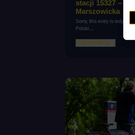
stacji 15327 –
Marszowicka
Sorry, this entry is only avai
Polski....
Czytaj więcej