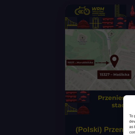
To 
dev
as 
(Polski) Przenies
con