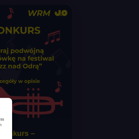
ess
h
 Konkurs –