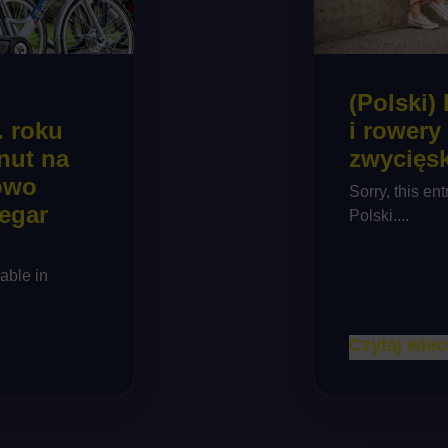
(Polski)
i rowery
. roku
zwycięsk
nut na
owo
Sorry, this ent
zegar
Polski....
lable in
Czytaj więc