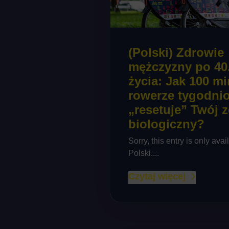
(Polski) Zdrowie
mężczyzny po 40
życia: Jak 100 mi
rowerze tygodni
„resetuje” Twój 
biologiczny?
Sorry, this entry is only avai
Polski....
Czytaj więcej