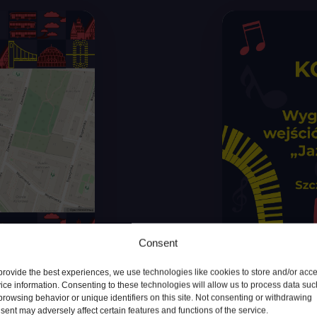
Consent
provide the best experiences, we use technologies like cookies to store and/or acc
ice information. Consenting to these technologies will allow us to process data suc
browsing behavior or unique identifiers on this site. Not consenting or withdrawing
ienie
(Polski)
sent may adversely affect certain features and functions of the service.