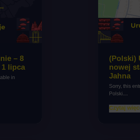
nie – 8
(Polski)
1 lipca
nowej st
Jahna
lable in
Sorry, this ent
Polski....
Czytaj więc