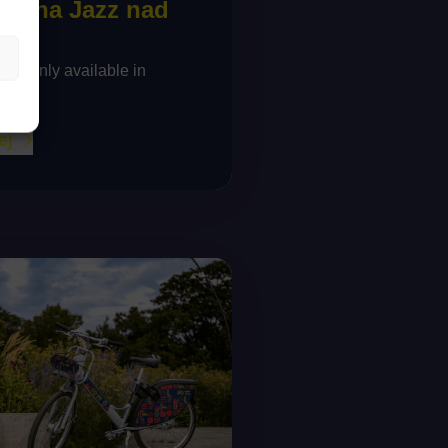
ki na Jazz nad
ry is only available in
ej