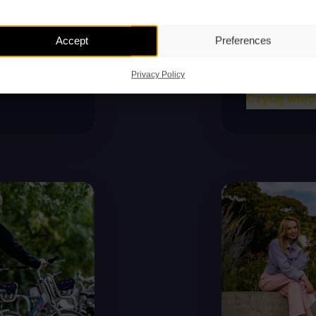
wejściów
Odrą!
Accept
Preferences
lable in
Sorry, this ent
Polski....
Privacy Policy
Czytaj więc