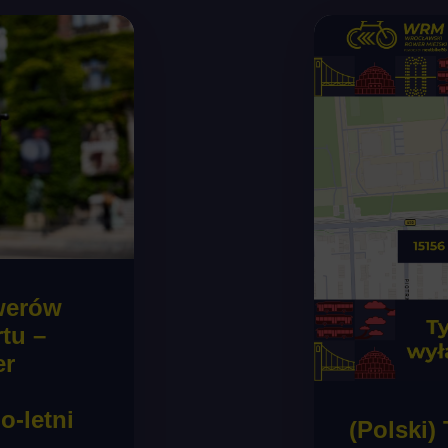
owerów
tu –
er
o-letni
(Polski