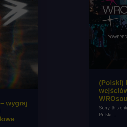
(Polski)
wejściów
WROsou
 – wygraj
Sorry, this ent
l
Polski....
Nowe